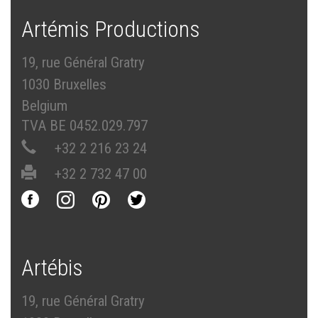
Artémis Productions
19, rue Général Gratry
1030 Bruxelles
Belgium
TVA BE 0452.029.797
+32 2 216 23 24
+32 2 732 47 00
Artébis
19, rue Général Gratry