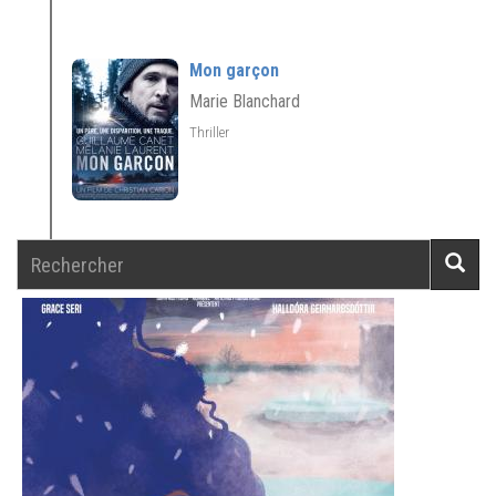
Mon garçon
Marie Blanchard
Thriller
Rechercher
Reche