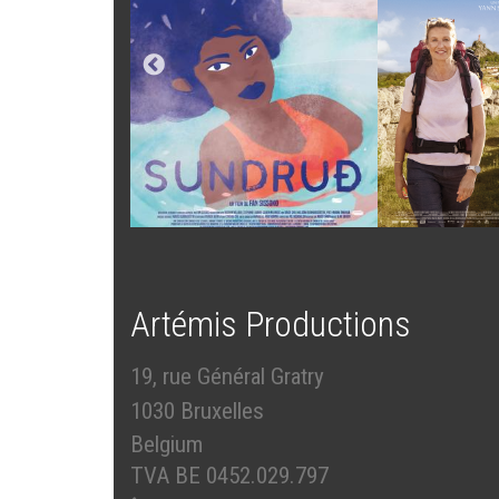
Artémis Productions
19, rue Général Gratry
1030 Bruxelles
Belgium
TVA BE 0452.029.797