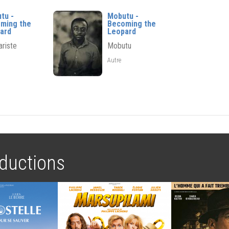
tu -
Mobutu -
ming the
Becoming the
ard
Leopard
riste
Mobutu
Autre
ductions