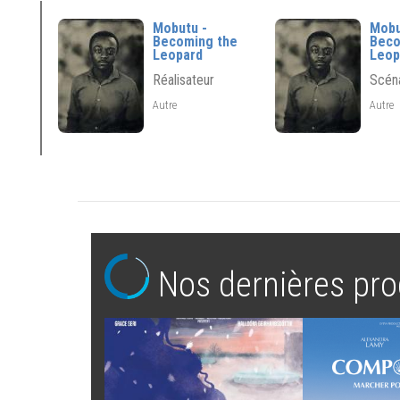
Mobutu -
Mobu
Becoming the
Beco
Leopard
Leop
Réalisateur
Scéna
Autre
Autre
Nos dernières pro