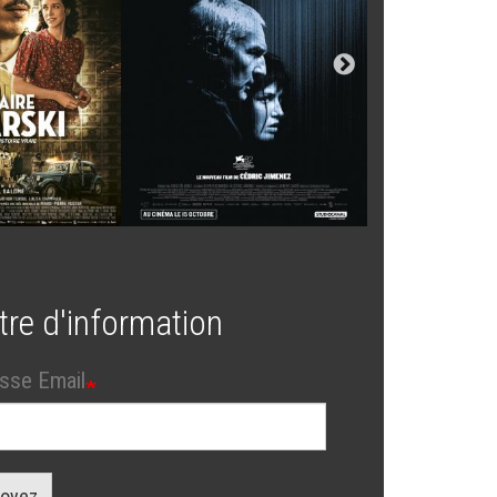
tre d'information
sse Email
oyez