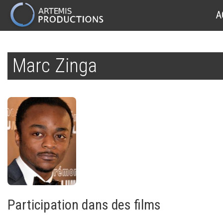
MAIN
A
NAVIGATION
Aller
au
Marc Zinga
contenu
principal
Participation dans des films