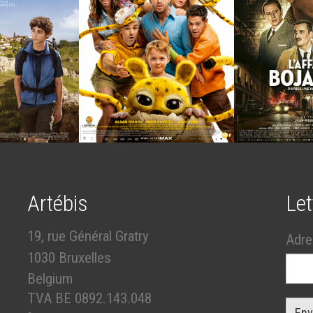
Artébis
Let
19, rue Général Gratry
Adre
1030 Bruxelles
Belgium
TVA BE 0892.143.048
Env