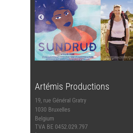
Artémis Productions
19, rue Général Gratry
1030 Bruxelles
Belgium
TVA BE 0452.029.797