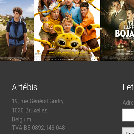
Artébis
Let
19, rue Général Gratry
Adre
1030 Bruxelles
Belgium
TVA BE 0892.143.048
Env