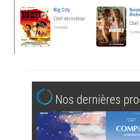
Big City
Nouv
Rich
Chef décorateur
Chef
Comédie
Comé
Nos dernières pro