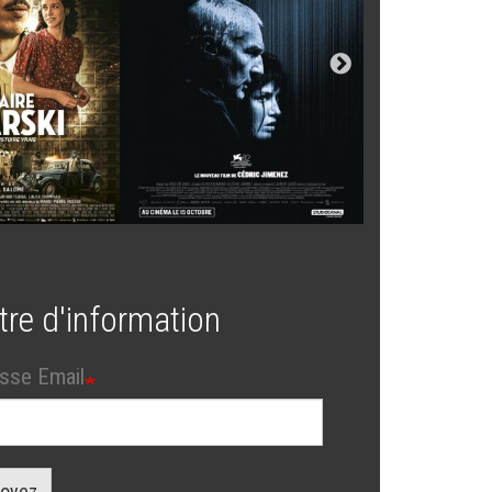
tre d'information
sse Email
oyez