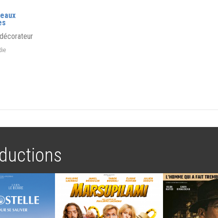
eaux
es
 décorateur
die
ductions