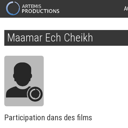
MAIN
A
NAVIGATION
Aller
au
Maamar Ech Cheikh
contenu
principal
Participation dans des films