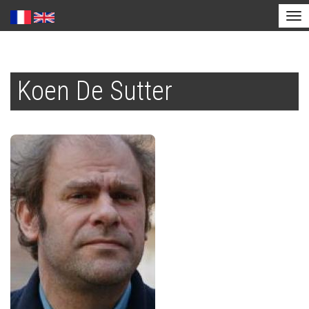
Tog
nav
Aller
au
Koen De Sutter
contenu
principal