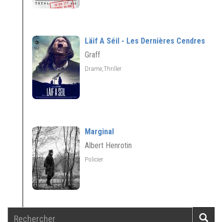
Läif A Séil - Les Dernières Cendres
Graff
Drame,Thriller
Marginal
Albert Henrotin
Policier
Rechercher
Reche