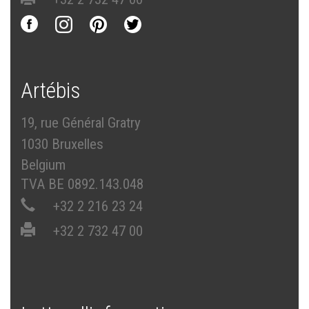
Artébis
19, rue Général Gratry
1030 Bruxelles
Belgium
TVA BE 0892.143.048
+32 2 216 23 24
+32 2 732 47 00