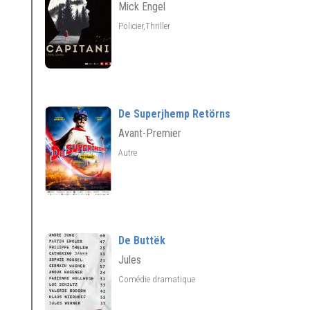
Mick Engel
Policier,Thriller
De Superjhemp Retörns
Avant-Premier
Autre
De Buttëk
Jules
Comédie dramatique