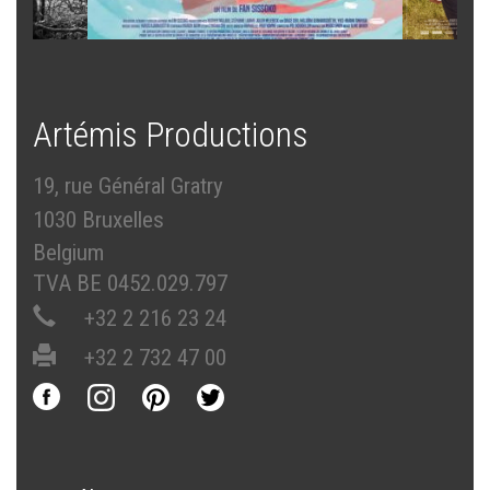
Artémis Productions
19, rue Général Gratry
1030 Bruxelles
Belgium
TVA BE 0452.029.797
+32 2 216 23 24
+32 2 732 47 00