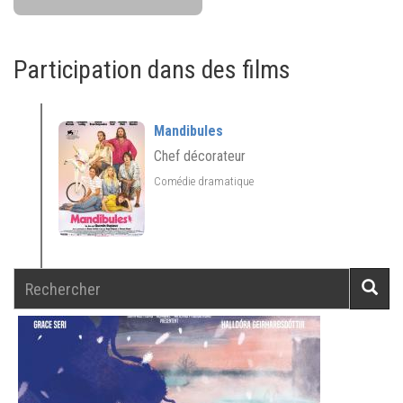
Participation dans des films
Mandibules
Chef décorateur
Comédie dramatique
Rechercher
Reche