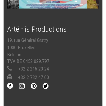
Artémis Productions
19, rue Général Gratry
1030 Bruxelles
Belgium
TVA BE 0452.029.797
+32 2 216 23 24
+32 2 732 47 00