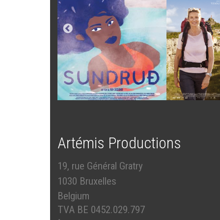
Artémis Productions
19, rue Général Gratry
1030 Bruxelles
Belgium
TVA BE 0452.029.797