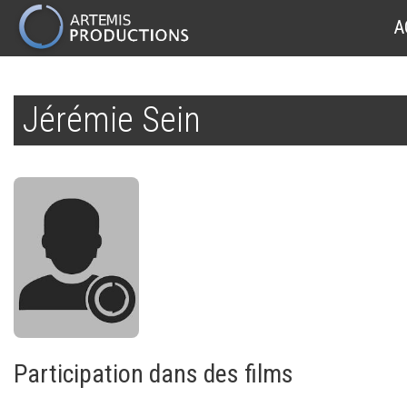
MAIN
A
NAVIGATION
Aller
au
Jérémie Sein
contenu
principal
Participation dans des films