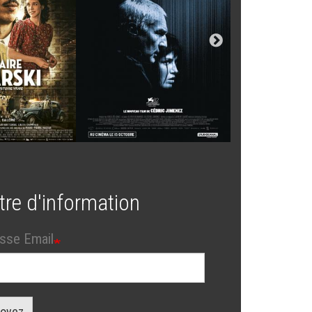
tre d'information
sse Email
oyez