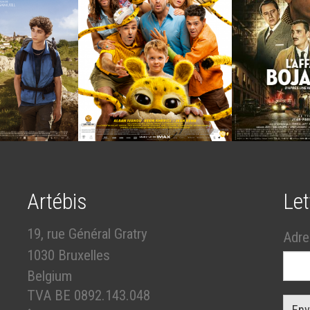
Artébis
Let
19, rue Général Gratry
Adre
1030 Bruxelles
Belgium
TVA BE 0892.143.048
Env