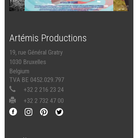
Artémis Productions
19, rue Général Gratry
1030 Bruxelles
Belgium
TVA BE 0452.029.797
+32 2 216 23 24
+32 2 732 47 00