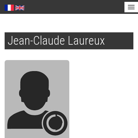
Tog
nav
Aller
au
Jean-Claude Laureux
contenu
principal