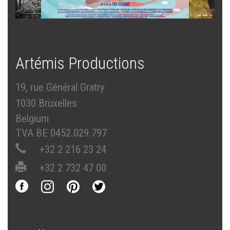
Artémis Productions
19, rue Général Gratry
1030 Bruxelles
Belgium
TVA BE 0452.029.797
+32 2 216 23 24
+32 2 732 47 00