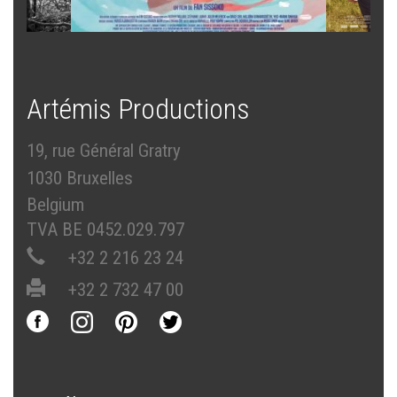
Artémis Productions
19, rue Général Gratry
1030 Bruxelles
Belgium
TVA BE 0452.029.797
+32 2 216 23 24
+32 2 732 47 00