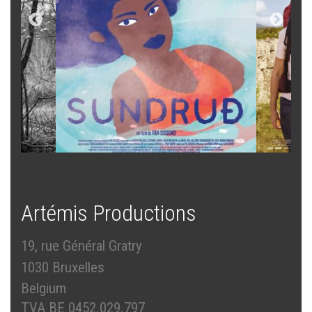
Artémis Productions
19, rue Général Gratry
1030 Bruxelles
Belgium
TVA BE 0452.029.797