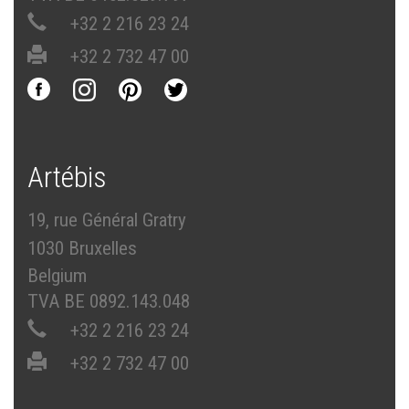
+32 2 216 23 24
+32 2 732 47 00
Artébis
19, rue Général Gratry
1030 Bruxelles
Belgium
TVA BE 0892.143.048
+32 2 216 23 24
+32 2 732 47 00