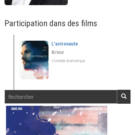
Participation dans des films
L'astronaute
Acteur
Comédie dramatique
Rechercher
Reche