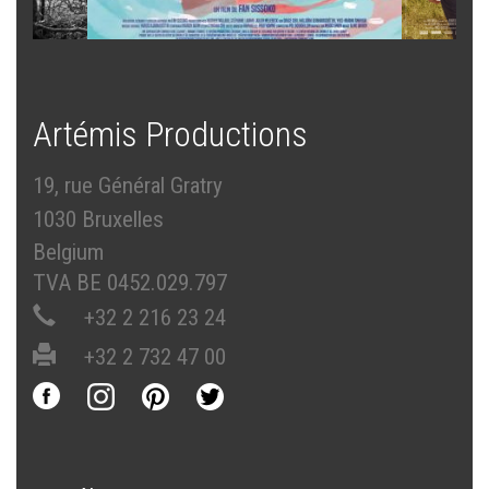
Artémis Productions
19, rue Général Gratry
1030 Bruxelles
Belgium
TVA BE 0452.029.797
+32 2 216 23 24
+32 2 732 47 00