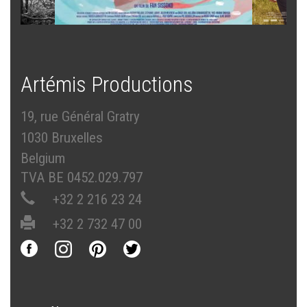
Artémis Productions
19, rue Général Gratry
1030 Bruxelles
Belgium
TVA BE 0452.029.797
+32 2 216 23 24
+32 2 732 47 00