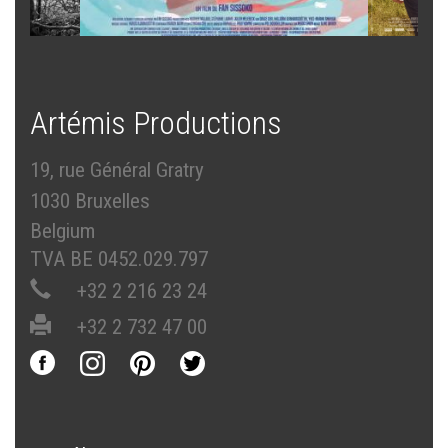
Artémis Productions
19, rue Général Gratry
1030 Bruxelles
Belgium
TVA BE 0452.029.797
+32 2 216 23 24
+32 2 732 47 00