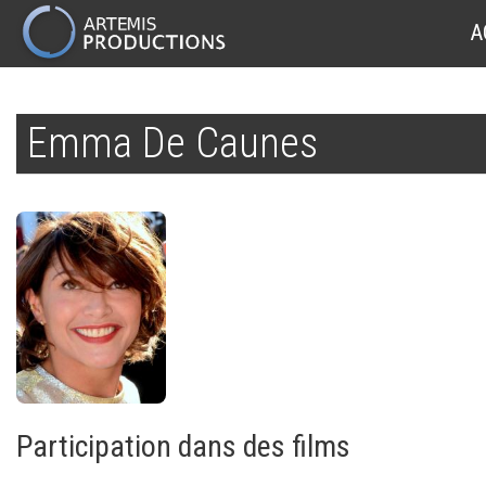
MAIN
A
NAVIGATION
Aller
au
Emma De Caunes
contenu
principal
Participation dans des films