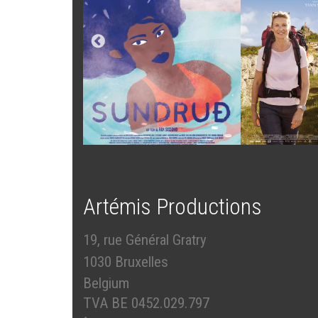
Artémis Productions
19, rue Général Gratry
1030 Bruxelles
Belgium
TVA BE 0452.029.797