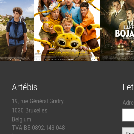
Artébis
Let
19, rue Général Gratry
Adre
1030 Bruxelles
Belgium
TVA BE 0892.143.048
Env