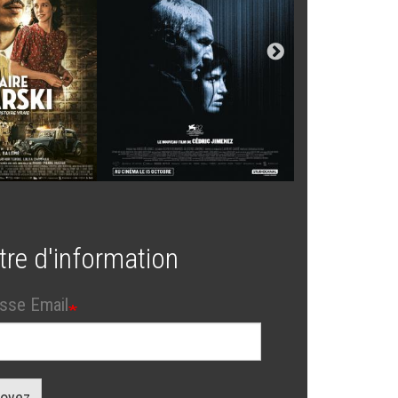
tre d'information
sse Email
oyez