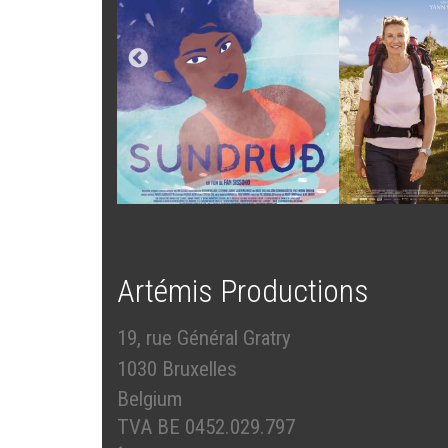
Artémis Productions
19, rue Général Gratry
1030 Bruxelles
Belgium
TVA BE 0452.029.797