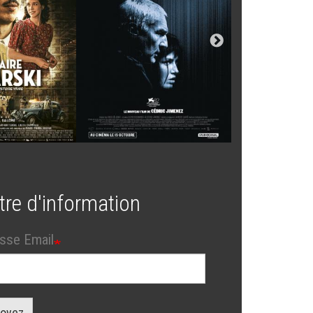
tre d'information
sse Email
oyez