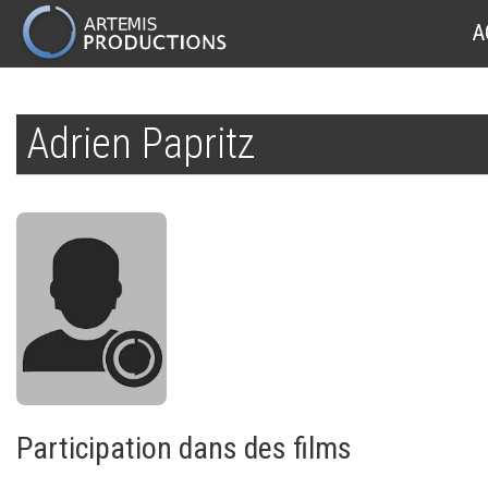
MAIN
A
NAVIGATION
Aller
au
Adrien Papritz
contenu
principal
Participation dans des films