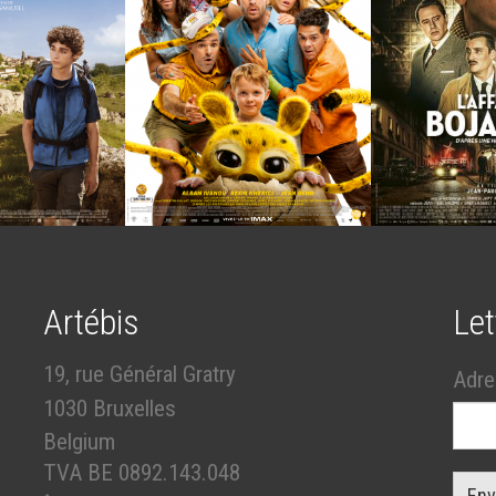
Artébis
Let
19, rue Général Gratry
Adre
1030 Bruxelles
Belgium
TVA BE 0892.143.048
Env