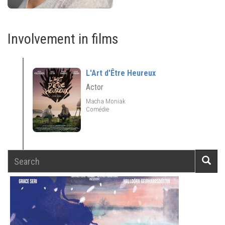
Involvement in films
L'Art d'Être Heureux
Actor
Macha Moniak
Comédie
Search
Searc