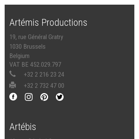
Artémis Productions
19, rue Général Gratry
1030 Brussels
Belgium
VAT BE 452.029.797
+32 2 216 23 24
+32 2 732 47 00
Artébis