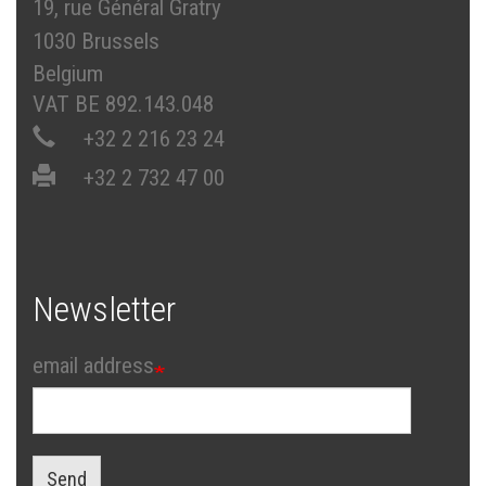
19, rue Général Gratry
1030 Brussels
Belgium
VAT BE 892.143.048
+32 2 216 23 24
+32 2 732 47 00
Newsletter
email address
Send