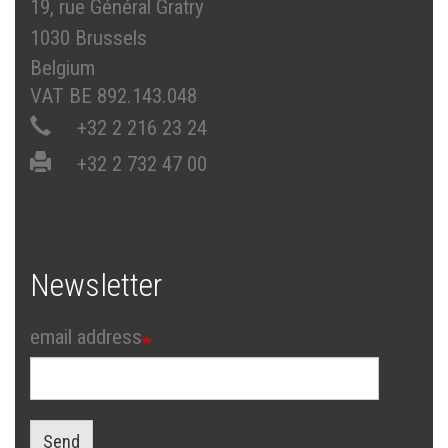
19, rue Général Gratry
1030 Brussels
Belgium
VAT BE 892.143.048
+32 2 216 23 24
+32 2 732 47 00
Newsletter
email address
Send