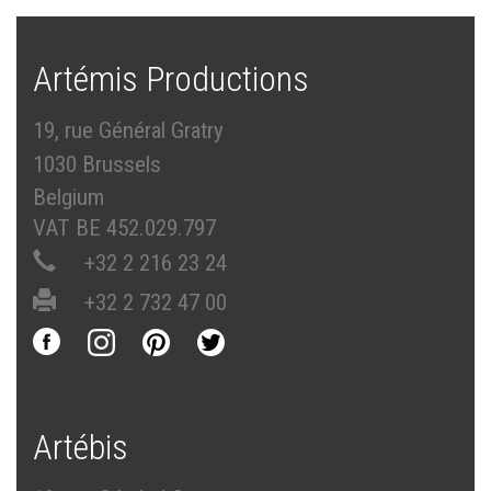
Artémis Productions
19, rue Général Gratry
1030 Brussels
Belgium
VAT BE 452.029.797
+32 2 216 23 24
+32 2 732 47 00
Artébis