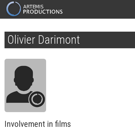
MAIN
NAVIGATION
Skip
to
Olivier Darimont
main
content
Involvement in films