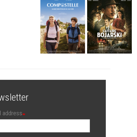
wsletter
l address