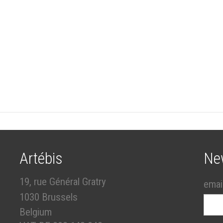
Artébis
Ne
19, rue Général Gratry
emai
1030 Brussels
Belgium