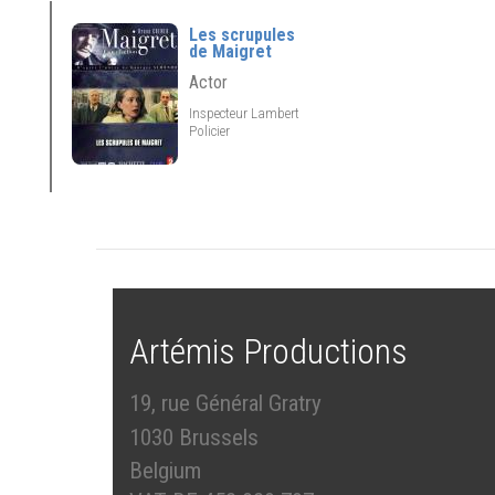
Les scrupules
de Maigret
Actor
Inspecteur Lambert
Policier
Artémis Productions
19, rue Général Gratry
1030 Brussels
Belgium