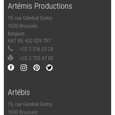
Artémis Productions
19, rue Général Gratry
1030 Brussels
Belgium
VAT BE 452.029.797
+32 2 216 23 24
+32 2 732 47 00
Artébis
19, rue Général Gratry
1030 Brussels