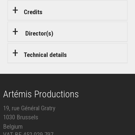
Credits
Director(s)
Technical details
Artémis Productions
19, rue Général Gratry
1030 Brussels
Belgium
VAT BE 452.029.797