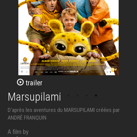
trailer
Marsupilami
D'après les aventures du MARSUPILAMI créées par
ANDRÉ FRANQUIN
A film by