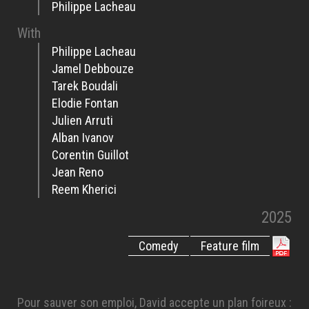
Philippe Lacheau
With
Philippe Lacheau
Jamel Debbouze
Tarek Boudali
Elodie Fontan
Julien Arruti
Alban Ivanov
Corentin Guillot
Jean Reno
Reem Kherici
2025
Comedy
Feature film
Pour sauver son emploi, David accepte un plan foireux :