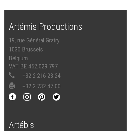
Artémis Productions
19, rue Général Gratry
1030 Brussels
Belgium
VAT BE 452.029.797
+32 2 216 23 24
+32 2 732 47 00
Artébis