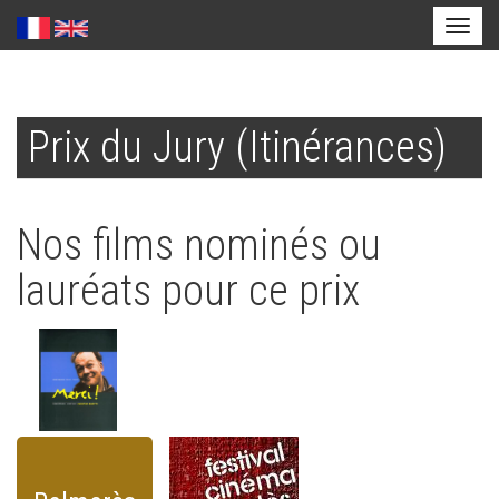
Toggl
naviga
Aller
au
Prix du Jury (Itinérances)
contenu
principal
Nos films nominés ou
lauréats pour ce prix