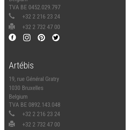
TVA BE 0452.029.797
+32 2 216 23 24
+32 2 732 47 00
Artébis
19, rue Général Gratry
1030 Bruxelles
Belgium
TVA BE 0892.143.048
+32 2 216 23 24
+32 2 732 47 00