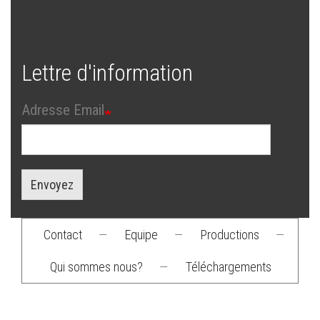
Lettre d'information
Adresse Email
Envoyez
Contact
—
Equipe
—
Productions
—
Footer
Qui sommes nous?
—
Téléchargements
menu