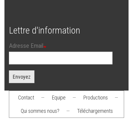
Lettre d'information
Adresse Email
Envoyez
Contact
—
Equipe
—
Productions
—
Footer
Qui sommes nous?
—
Téléchargements
menu