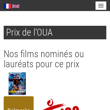
Toggl
naviga
Aller
au
Prix de l'OUA
contenu
principal
Nos films nominés ou
lauréats pour ce prix