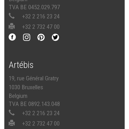
TVA BE 0452.029.797
+32 2 216 23 24
+32 2 732 47 00
Artébis
19, rue Général Gratry
1030 Bruxelles
Belgium
TVA BE 0892.143.048
+32 2 216 23 24
+32 2 732 47 00