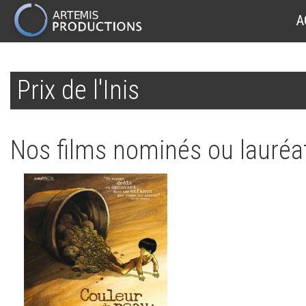
MAIN
A
NAVIGATION
Aller
au
Prix de l'Inis
contenu
principal
Nos films nominés ou lauréat