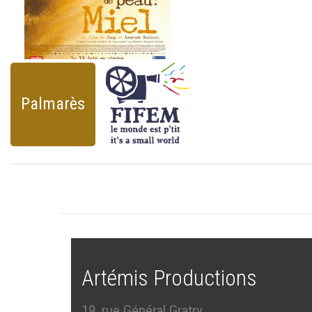
Palmarès
Artémis Productions
19, rue Général Gratry