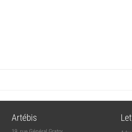
Artébis
Let
19, rue Général Gratry