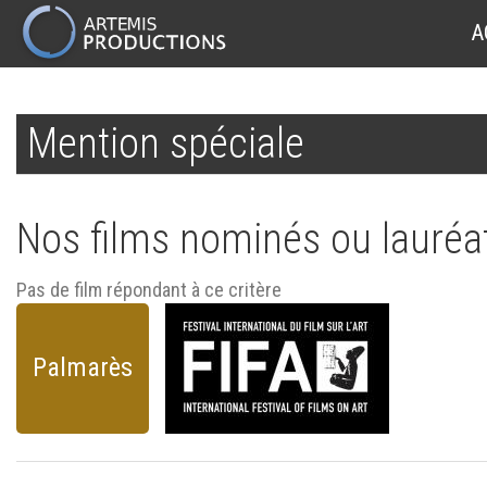
MAIN
A
NAVIGATION
Aller
au
Mention spéciale
contenu
principal
Nos films nominés ou lauréat
Pas de film répondant à ce critère
Palmarès