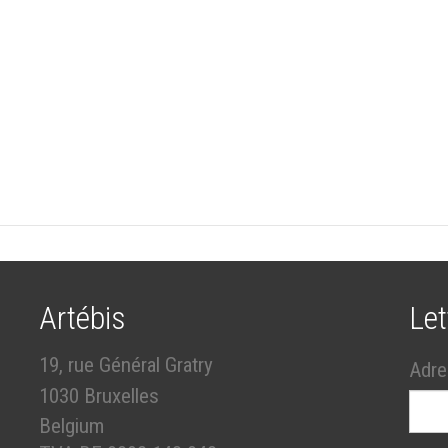
Artébis
Let
19, rue Général Gratry
Adre
1030 Bruxelles
Belgium