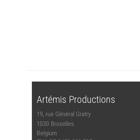
Artémis Productions
19, rue Général Gratry
1030 Bruxelles
Belgium