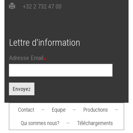
+32 2 732 47 00
Lettre d'information
Adresse Email
Envoyez
Contact
—
Equipe
—
Productions
—
Footer
Qui sommes nous?
—
Téléchargements
menu