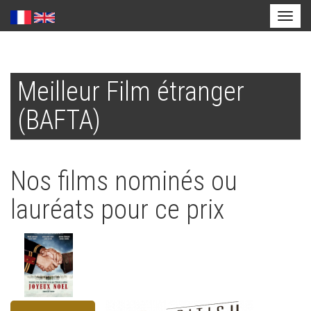
Toggl
naviga
Aller
au
Meilleur Film étranger
contenu
principal
(BAFTA)
Nos films nominés ou
lauréats pour ce prix