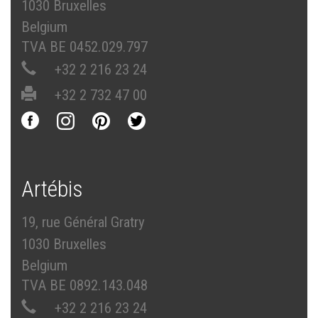
1030 Bruxelles
Belgium
TVA BE 0452.029.797
+32 2 216 23 24
+32 2 732 47 00
Artébis
19, rue Général Gratry
1030 Bruxelles
Belgium
TVA BE 0892.143.048
+32 2 216 23 24