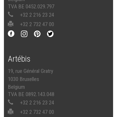
TVA BE 0452.029.797
+32 2 216 23 24
+32 2 732 47 00
Artébis
19, rue Général Gratry
1030 Bruxelles
Belgium
TVA BE 0892.143.048
+32 2 216 23 24
+32 2 732 47 00