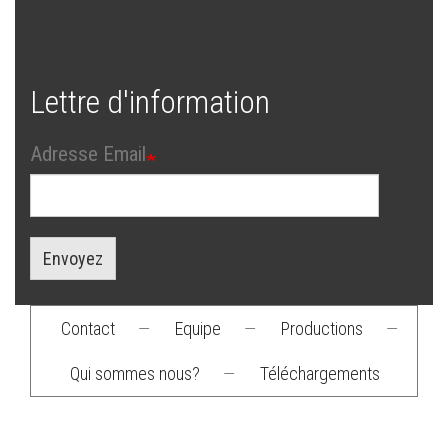
Lettre d'information
Adresse Email
Envoyez
Contact
—
Equipe
—
Productions
—
Footer
Qui sommes nous?
—
Téléchargements
menu