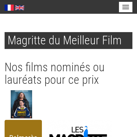
Toggl
naviga
Aller
au
Magritte du Meilleur Film
contenu
principal
Nos films nominés ou
lauréats pour ce prix