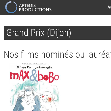
MAIN
A
NAVIGATION
Aller
au
Grand Prix (Dijon)
contenu
principal
Nos films nominés ou lauréat