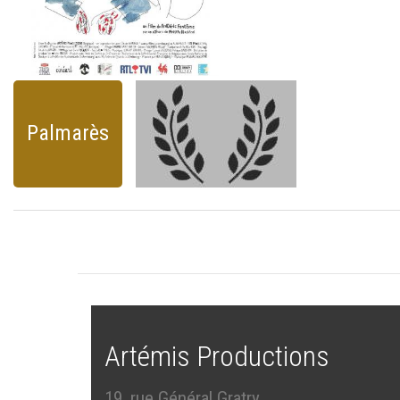
Palmarès
Artémis Productions
19, rue Général Gratry