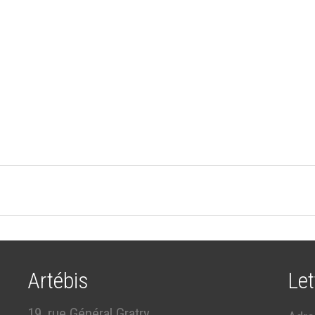
Artébis
Let
19, rue Général Gratry