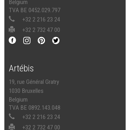
Belgium
TVA BE 0452.029.797
+32 2 216 23 24
+32 2 732 47 00
Artébis
19, rue Général Gratry
1030 Bruxelles
Belgium
TVA BE 0892.143.048
+32 2 216 23 24
+32 2 732 47 00