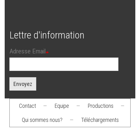
Lettre d'information
Adresse Email
Envoyez
Contact
—
Equipe
—
Productions
—
Footer
Qui sommes nous?
—
Téléchargements
menu