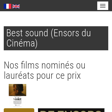
Toggl
naviga
Aller
au
Best sound (Ensors du
contenu
principal
Cinéma)
Nos films nominés ou
lauréats pour ce prix