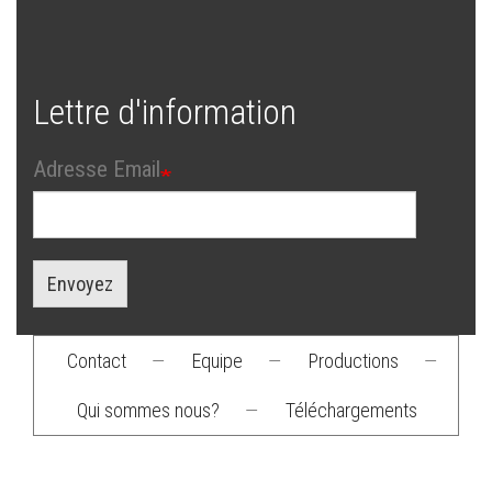
Lettre d'information
Adresse Email
Envoyez
Contact
—
Equipe
—
Productions
—
Footer
Qui sommes nous?
—
Téléchargements
menu