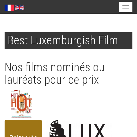
Toggl
naviga
Aller
au
Best Luxemburgish Film
contenu
principal
Nos films nominés ou
lauréats pour ce prix