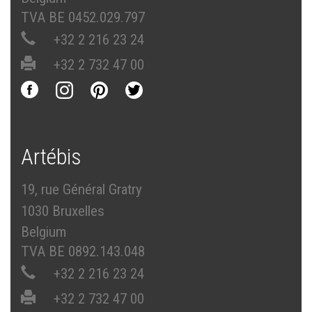
TVA BE 0452.029.797
+32 2 216 23 24
+32 2 732 47 00
Artébis
19, rue Général Gratry
1030 Bruxelles
Belgium
TVA BE 0892.143.048
+32 2 216 23 24
+32 2 732 47 00