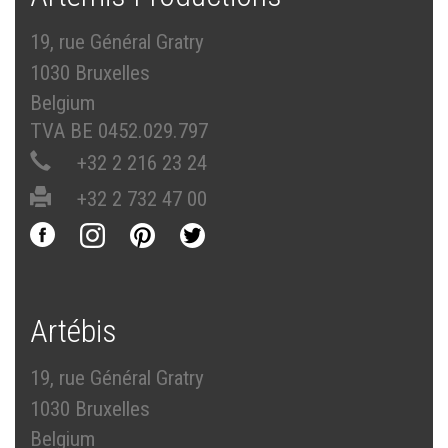
19, rue Général Gratry
1030 Bruxelles
Belgium
TVA BE 0452.029.797
+32 2 216 23 24
+32 2 732 47 00
Artébis
19, rue Général Gratry
1030 Bruxelles
Belgium