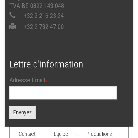
TVA BE 0892.143.048
+32 2 216 23 24
+32 2 732 47 00
Lettre d'information
Adresse Email
Envoyez
Contact
—
Equipe
—
Productions
—