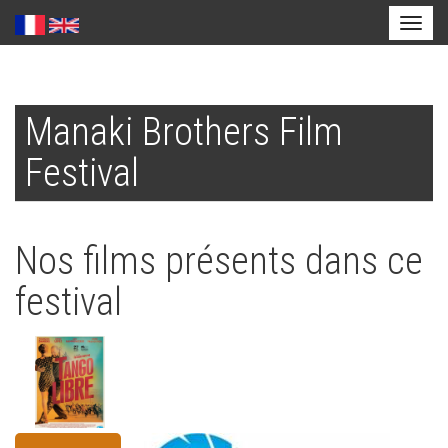
Toggl
naviga
Aller
au
Manaki Brothers Film
contenu
principal
Festival
Nos films présents dans ce
festival