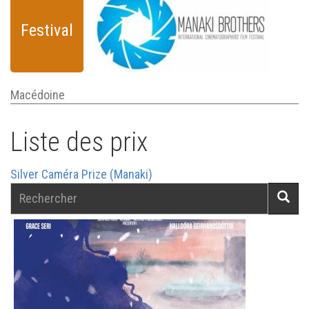
Festival
Macédoine
Liste des prix
Silver Caméra Prize (Manaki)
Rechercher
Reche