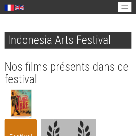
Toggl
naviga
Aller
au
Indonesia Arts Festival
contenu
principal
Nos films présents dans ce
festival