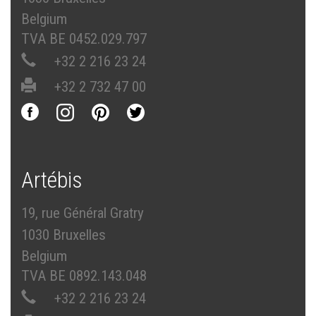
Belgium
TVA BE 0452.029.797
+32 2 216 23 24
+32 2 732 47 00
Artébis
19, rue Général Gratry
1030 Bruxelles
Belgium
TVA BE 0892.143.048
+32 2 216 23 24