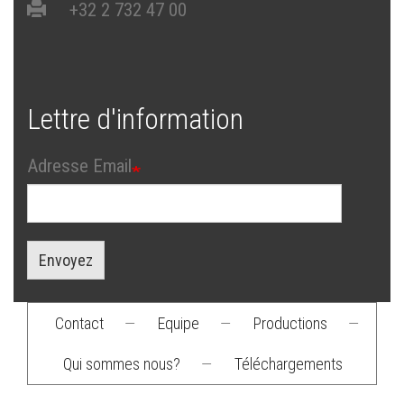
+32 2 732 47 00
Lettre d'information
Adresse Email
Envoyez
Contact
—
Equipe
—
Productions
—
Footer
Qui sommes nous?
—
Téléchargements
menu