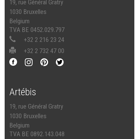
19, rue Général Gratry
1030 Bruxelles
Belgium
TVA BE 0452.029.797
+32 2 216 23 24
+32 2 732 47 00
Artébis
19, rue Général Gratry
1030 Bruxelles
Belgium
TVA BE 0892.143.048