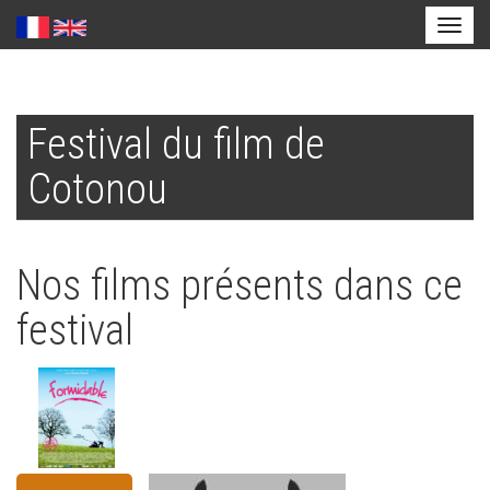
Toggl
naviga
Aller
au
Festival du film de
contenu
principal
Cotonou
Nos films présents dans ce
festival