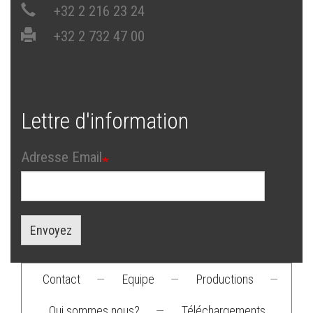
+32 2 216 23 24
+32 2 732 47 00
Lettre d'information
Adresse Email
Envoyez
Contact
—
Equipe
—
Productions
—
Footer
Qui sommes nous?
—
Téléchargements