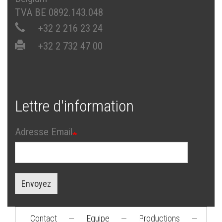
TVA BE 0892.143.048
+32 2 216 23 24
+32 2 732 47 00
Lettre d'information
Adresse Email
Envoyez
Contact
—
Equipe
—
Productions
—