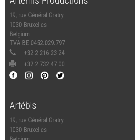
Artémis Productions
19, rue Général Gratry
1030 Bruxelles
Belgium
TVA BE 0452.029.797
+32 2 216 23 24
+32 2 732 47 00
Artébis
19, rue Général Gratry
1030 Bruxelles
Belgium