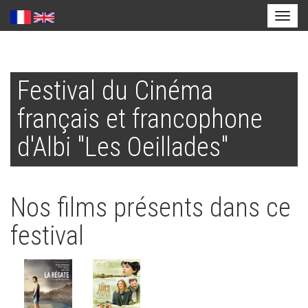
Toggl
naviga
Aller
au
Festival du Cinéma
contenu
principal
français et francophone
d'Albi "Les Oeillades"
Nos films présents dans ce
festival