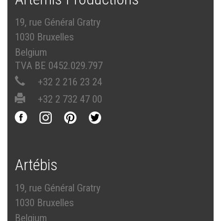
19, rue Général Gratry
1030 Bruxelles
Belgium
TVA BE 0452.029.797
+32 2 216 23 24
+32 2 732 47 00
Artébis
19, rue Général Gratry
1030 Bruxelles
Belgium