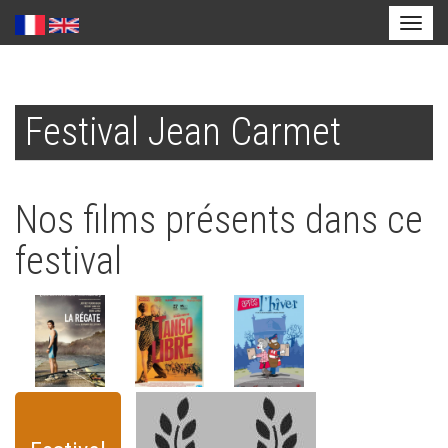
Toggl
naviga
Aller
au
Festival Jean Carmet
contenu
principal
Nos films présents dans ce
festival