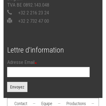
TVA BE 0892.143.048
+32 2 216 23 24
+32 2 732 47 00
Lettre d'information
Adresse Email
Envoyez
Contact
—
Equipe
—
Productions
—