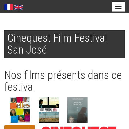
Toggl
naviga
Aller
au
Cinequest Film Festival
contenu
principal
San José
Nos films présents dans ce
festival