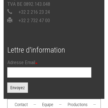
TVA BE 0892.143.048
+32 2 216 23 24
+32 2 732 47 00
Lettre d'information
Adresse Email
Envoyez
Contact
—
Equipe
—
Productions
—