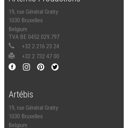
19, rue Général Gratry
1030 Bruxelles
Belgium
TVA BE 0452.029.797
+32 2 216 23 24
+32 2 732 47 00
Artébis
19, rue Général Gratry
1030 Bruxelles
Belgium