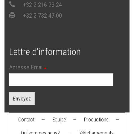
+32 2 216 23 24
+32 2 732 47 00
Lettre d'information
Adresse Email
Envoyez
Contact
—
Equipe
—
Productions
—
Footer
Qui sommes nous?
—
Téléchargements