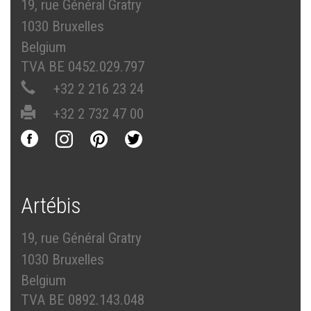
19, rue Général Gratry
1030 Bruxelles
Belgium
TVA BE 0452.029.797
+32 2 216 23 24
+32 2 732 47 00
Artébis
19, rue Général Gratry
1030 Bruxelles
Belgium
TVA BE 0892.143.048