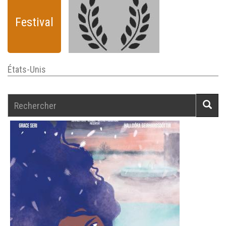
Festival
États-Unis
Rechercher
Reche