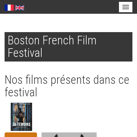
Toggl
naviga
Aller
au
Boston French Film
contenu
principal
Festival
Nos films présents dans ce
festival