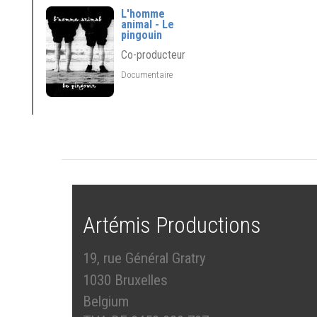
L'homme
animal - Le
pingouin
Co-producteur
Documentaire
Artémis Productions
19, rue Général Gratry
1030 Bruxelles
Belgium