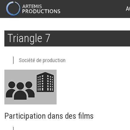
MAIN
A
NAVIGATION
Aller
au
Triangle 7
contenu
principal
Société de production
Participation dans des films