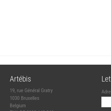
Artébis
Let
19, rue Général Gratry
Adre
1030 Bruxelles
Belgium