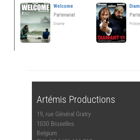
Welcome
Diam
Partenariat
Parte
Drame
Polici
Artémis Productions
19, rue Général Gratry
1030 Bruxelles
Belgium