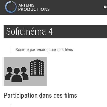
MAIN
A
NAVIGATION
Aller
au
Soficinéma 4
contenu
principal
Société partenaire pour des films
Participation dans des films