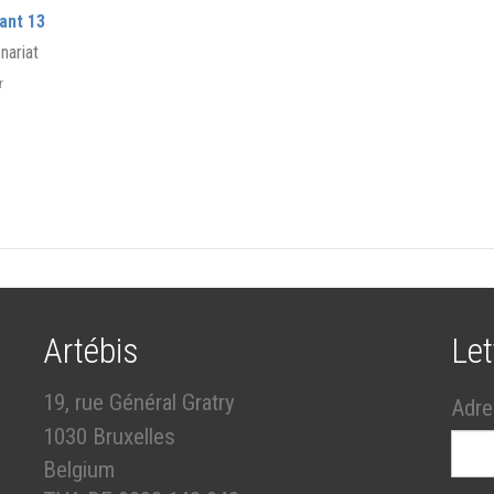
ant 13
nariat
er
Artébis
Let
19, rue Général Gratry
Adre
1030 Bruxelles
Belgium