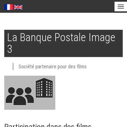
Tog
nav
Aller
au
La Banque Postale Image
contenu
principal
3
Société partenaire pour des films
Participation dans des films