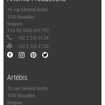
19, rue Général Gratry
1030 Bruxelles
Belgium
TVA BE 0452.029.797
+32 2 216 23 24
+32 2 732 47 00
Artébis
19, rue Général Gratry
1030 Bruxelles
Belgium