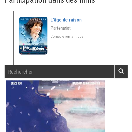
L'âge de raison
Partenariat
Comédie romantique
Rechercher
Reche