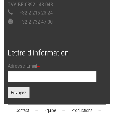
TVA BE 0892.143.048
+32 2 216 23 24
+32 2 732 47 00
Lettre d'information
Adresse Email
Envoyez
Contact
—
Equipe
—
Productions
—