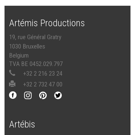
Artémis Productions
19, rue Général Gratry
1030 Bruxelles
Belgium
TVA BE 0452.029.797
+32 2 216 23 24
+32 2 732 47 00
Artébis