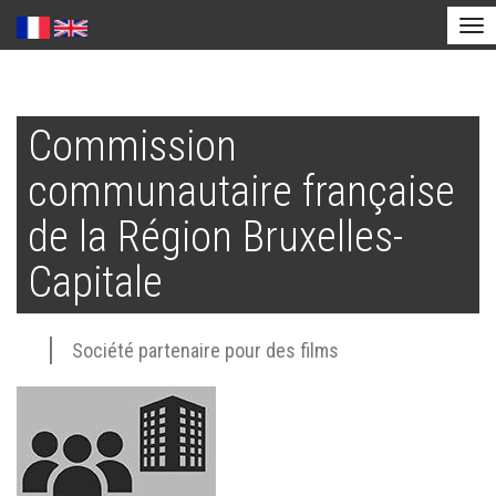
Tog
nav
Aller
au
Commission
contenu
principal
communautaire française
de la Région Bruxelles-
Capitale
Société partenaire pour des films