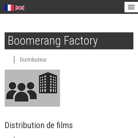
Tog
nav
Aller
au
Boomerang Factory
contenu
principal
Distributeur
Distribution de films