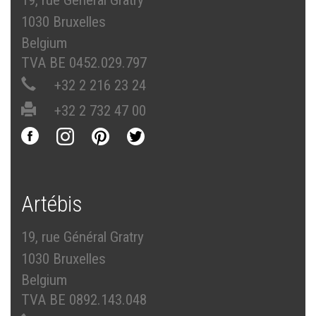
19, rue Général Gratry
1030 Bruxelles
Belgium
TVA BE 0452.029.797
+32 2 216 23 24
+32 2 732 47 00
Artébis
19, rue Général Gratry
1030 Bruxelles
Belgium
TVA BE 0892.143.048