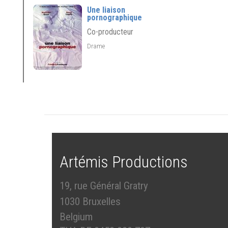
Une liaison
pornographique
Co-producteur
Drame
Artémis Productions
19, rue Général Gratry
1030 Bruxelles
Belgium