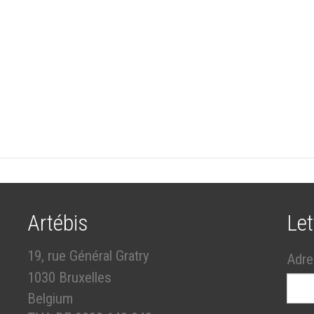
Artébis
Let
19, rue Général Gratry
Adre
1030 Bruxelles
Belgium