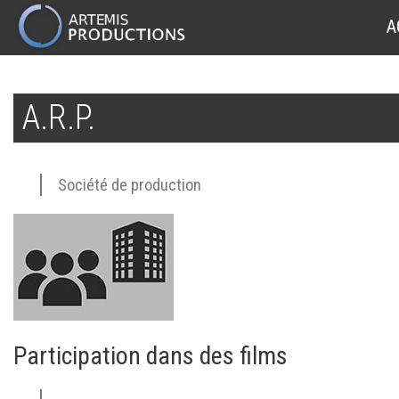
MAIN
A
NAVIGATION
Aller
au
A.R.P.
contenu
principal
Société de production
Participation dans des films