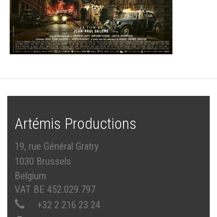
Artémis Productions
19, rue Général Gratry
1030 Brussels
Belgium
VAT BE 452.029.797
+32 2 216 23 24