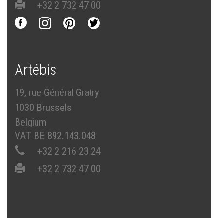
+32 2 732 47 00
Artébis
19, rue Général Gratry
1030 Brussels
Belgium
VAT BE 892.143.048
+32 2 216 23 24
+32 2 732 47 00