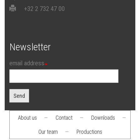
+32 2 732 47 00
Newsletter
email address
Send
About us
—
Contact
—
Downloads
—
Footer
Our team
—
Productions
menu