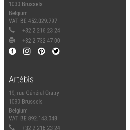
1030 Brussels
Belgium
VAT BE 452.029.797
+32 2 216 23 24
+32 2 732 47 00
Artébis
19, rue Général Gratry
1030 Brussels
Belgium
VAT BE 892.143.048
+32 2 216 23 24