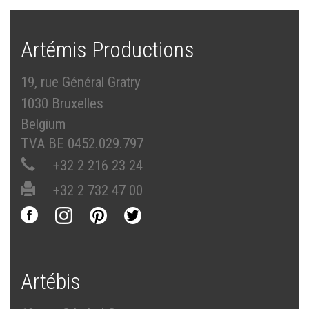
Artémis Productions
19, rue Général Gratry
1030 Bruxelles
Belgium
TVA BE 0452.029.797
+32 2 216 23 24
+32 2 732 47 00
Artébis